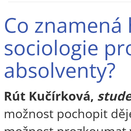
Co znamená h
sociologie pr
absolventy?
Rút Kučírková,
stude
možnost pochopit děje
možnost prozkoumat v