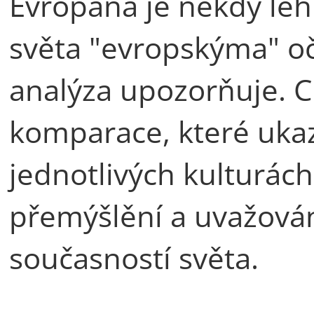
Evropana je někdy le
světa "evropskýma" oč
analýza upozorňuje. Ci
komparace, které ukazu
jednotlivých kulturác
přemýšlění a uvažován
současností světa.