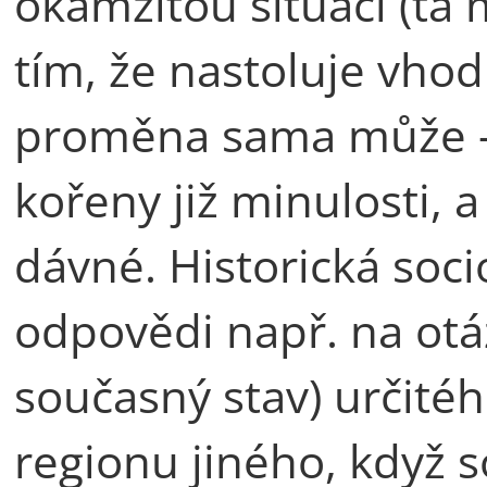
okamžitou situací (ta
tím, že nastoluje vho
proměna sama může - 
kořeny již minulosti, a
dávné. Historická soci
odpovědi např. na otáz
současný stav) určitéh
regionu jiného, když 