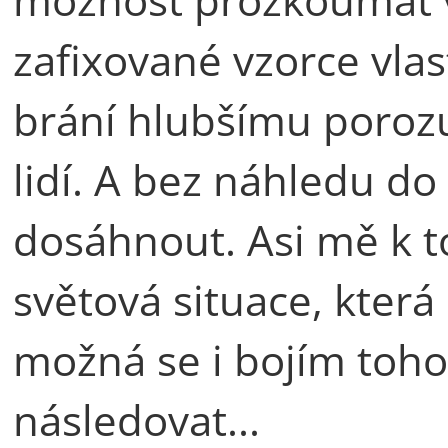
zafixované vzorce vlas
brání hlubšímu poroz
lidí. A bez náhledu d
dosáhnout. Asi mě k t
světová situace, kter
možná se i bojím toh
následovat...