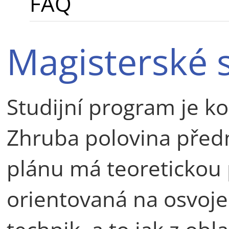
FAQ
Magisterské 
Studijní program je k
Zhruba polovina předm
plánu má teoretickou 
orientovaná na osvoj