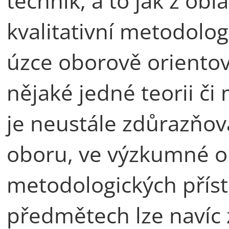
technik, a to jak z oblas
kvalitativní metodolo
úzce oborově orientov
nějaké jedné teorii či
je neustále zdůrazňo
oboru, ve výzkumné obl
metodologických přís
předmětech lze navíc