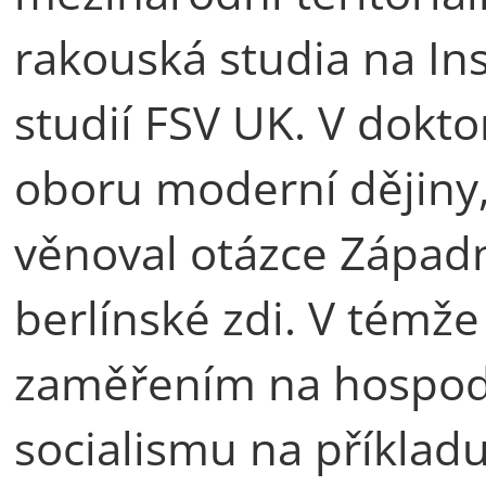
rakouská studia na In
studií FSV UK. V dokt
oboru moderní dějiny
věnoval otázce Západn
berlínské zdi. V témže
zaměřením na hospod
socialismu na příklad