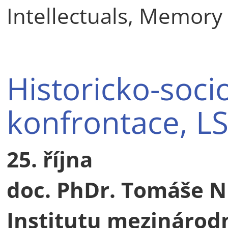
Intellectuals, Memory P
Historicko-soci
konfrontace, L
25. října
doc. PhDr. Tomáše Nig
Institutu mezinárodn