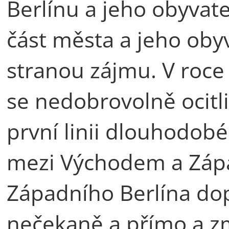
Berlínu a jeho obyvat
část města a jeho oby
stranou zájmu. V roce 
se nedobrovolně ocitl
první linii dlouhodobé
mezi Východem a Záp
Západního Berlína dop
nečekaně a přímo a změ