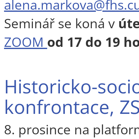
alena.markova@fhs.cu
Seminář se koná v
út
ZOOM
od
17 do 19 h
Historicko-soci
konfrontace, Z
8. prosince na platf